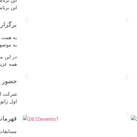
این برنا
برگزار
به همت ک
به موضوع
همه عزیز
حضور ا
شرکت اعض
اول ژانویه ۲۰۲۶ برگز
قهرمانی 
مسابقات FIFA 25 در مرکز فرهنگی برگزار شد و آقای سیمونه ایتالیایی نفر اول ای