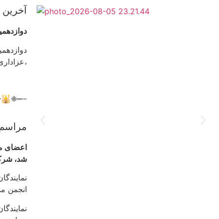
آخرین 
دوازدهمی
دوازدهمی
،عزاداری
❈🕌❈┉┄
مراسم 
اعضای مر
شد، شرک
نمایندگا
انجمن مذ
نمایندگا