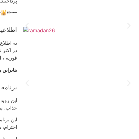
پرداختند.
❈🕌❈┉┄
اطلاعی
فوریه ، 
بنابراین روز پنج شنبه ۱۹ فور
برنامه
جذاب، پر
احترام، 
این برنا