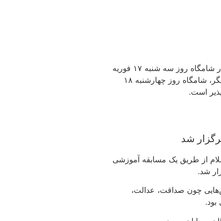
به اطلاع میرساند مطابق با نقشه های رویت هلال، امکان مشاهده هلال ماه در شامگاه روز سه شنبه ۱۷ فوریه
در اکثر نقاط جهان و ازجمله اروپا حتی با چشم مسلح وجود ندارد. از طرف دیگر، شامگاه روز چهارشنبه ۱۸
ذیر است.
رگزار شد
وزه‌های والای اسلام از طریق یک مسابقه آموزشی
ار شد.
هدف آن ترویج ارزش‌هایی چون صداقت، عدالت،
بود.
ن به پایان رسید.